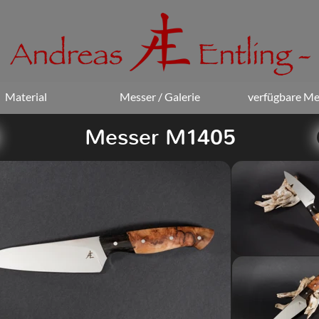
Material
Messer / Galerie
verfügbare Me
Messer M1405