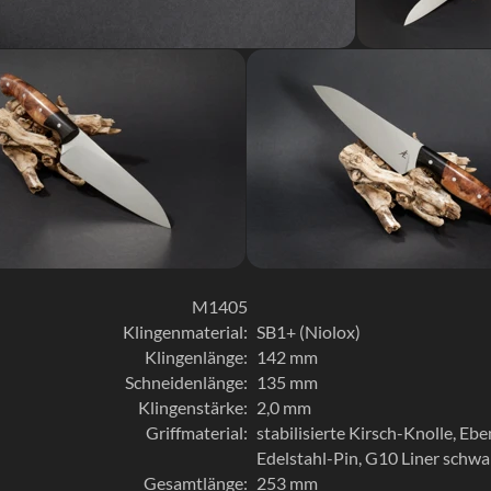
M1405
Klingenmaterial:
SB1+ (Niolox)
Klingenlänge:
142 mm
Schneidenlänge:
135 mm
Klingenstärke:
2,0 mm
Griffmaterial:
stabilisierte Kirsch-Knolle, Ebe
Edelstahl-Pin, G10 Liner schwa
Gesamtlänge:
253 mm