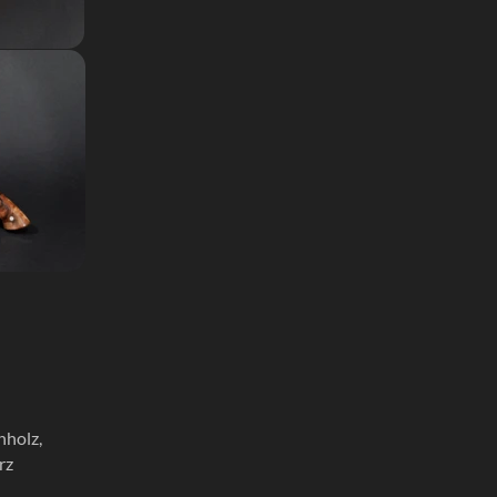
nholz,
rz