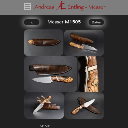
Messer M1505
«
Daten
M1501