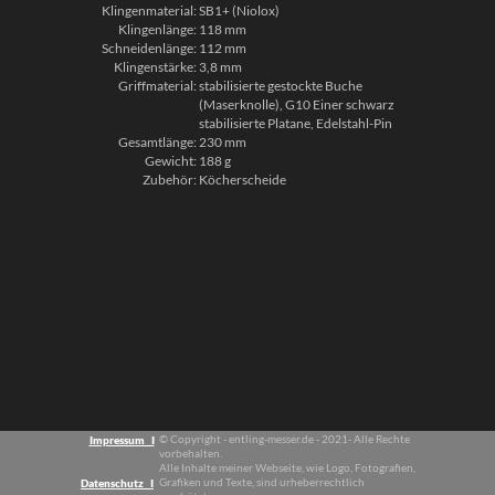
Klingenmaterial:
SB1+ (Niolox)
Klingenlänge:
118 mm
Schneidenlänge:
112 mm
Klingenstärke:
3,8 mm
Griffmaterial:
stabilisierte gestockte Buche
(Maserknolle), G10 Einer schwarz
stabilisierte Platane, Edelstahl-Pin
Gesamtlänge:
230 mm
Gewicht:
188 g
Zubehör:
Köcherscheide
© Copyright - entling-messer.de - 2021- Alle Rechte
Impressum I
vorbehalten.
Alle Inhalte meiner Webseite, wie Logo, Fotografien,
Grafiken und Texte, sind urheberrechtlich
Datenschutz I